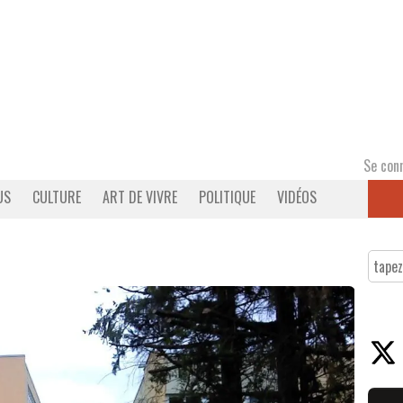
Se con
US
CULTURE
ART DE VIVRE
POLITIQUE
VIDÉOS