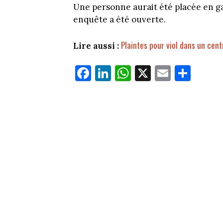
Une personne aurait été placée en ga
enquête a été ouverte.
Plaintes pour viol dans un cen
Lire aussi :
Fa
Li
W
X
E
Pa
ce
nk
ha
m
rt
bo
ed
ts
ail
ag
ok
In
Ap
er
p