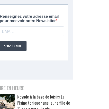
URE EN HEURE
Noyade à la base de loisirs La
Plaine tonique : une jeune fille de
11 ans a perdu la vie