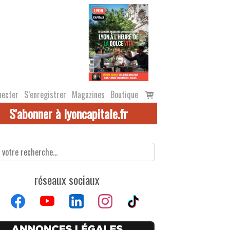
Voir
necter
S’enregistrer
Magazines
Boutique
le
S'abonner à lyoncapitale.fr
panier
réseaux sociaux