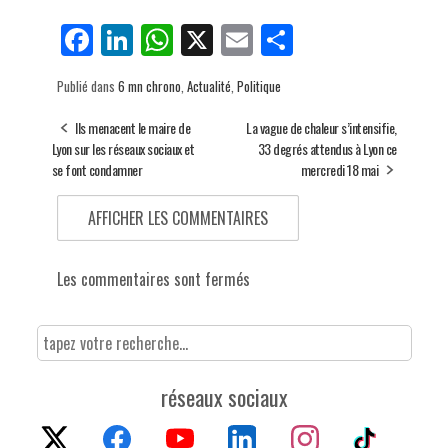
Fa
Li
W
X
E
Pa
ce
nk
ha
m
rt
Publié dans
6 mn chrono
,
Actualité
,
Politique
bo
ed
ts
ail
ag
ok
In
Ap
er
Ils menacent le maire de
La vague de chaleur s’intensifie,
Lyon sur les réseaux sociaux et
33 degrés attendus à Lyon ce
p
se font condamner
mercredi 18 mai
AFFICHER LES COMMENTAIRES
Les commentaires sont fermés
réseaux sociaux