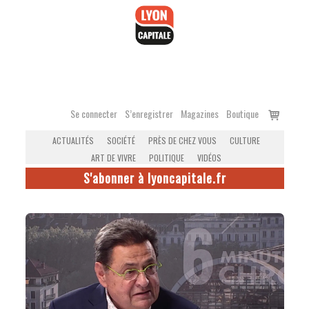
Accéder
au
contenu
Voir
Se connecter
S’enregistrer
Magazines
Boutique
le
ACTUALITÉS
SOCIÉTÉ
PRÈS DE CHEZ VOUS
CULTURE
panier
ART DE VIVRE
POLITIQUE
VIDÉOS
S'abonner à lyoncapitale.fr