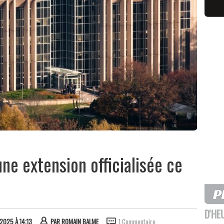
une extension officialisée ce
D'HE
2025 À 14:13
PAR
ROMAIN BALME
1 Commentaire