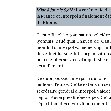
Mise à jour le 9/12
: La cérémonie de 
la France et Interpol a finalement ét
du Rhône.
C'est officiel, l'organisation polici
lyonnais. Situé quai Charles-de-Gaul
mondial d’Interpol va même s'agrandi
des effectifs. En effet, l'organisation
police et des services d’appui. Elle e
actuellement.
De quoi pousser Interpol a dû louer 
millions d'euros. Cette extension ser
secrétaire général d’Interpol, Valdec
région Auvergne-Rhône-Alpes. Cet a
répartition des divers financements.