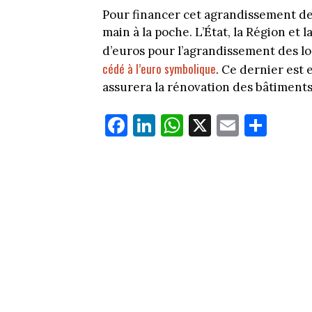
Pour financer cet agrandissement dev
main à la poche. L’État, la Région et
d’euros pour l’agrandissement des l
cédé à l’euro symbolique
. Ce dernier est 
assurera la rénovation des bâtiments
Fa
Li
W
X
E
Pa
ce
nk
ha
m
rt
bo
ed
ts
ail
ag
ok
In
Ap
er
p