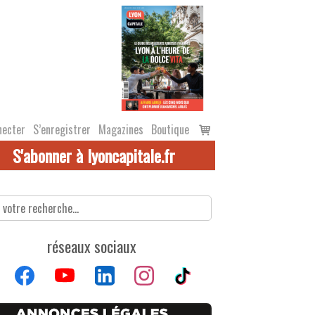
Voir
necter
S’enregistrer
Magazines
Boutique
le
S'abonner à lyoncapitale.fr
panier
réseaux sociaux