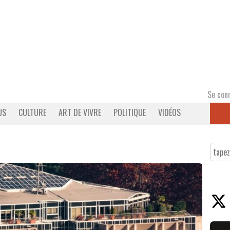
Se con
US
CULTURE
ART DE VIVRE
POLITIQUE
VIDÉOS