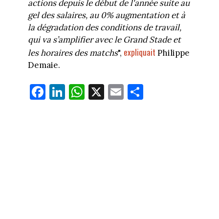
actions depuis le début de l'année suite au
gel des salaires, au 0% augmentation et à
la dégradation des conditions de travail,
qui va s’amplifier avec le Grand Stade et
expliquait
les horaires des matchs
",
Philippe
Demaie.
Fa
Li
W
X
E
Pa
ce
nk
ha
m
rt
bo
ed
ts
ail
ag
ok
In
Ap
er
p