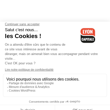
Contactez-nous
-
Mentions légales
-
CGV
-
Politique de
confidentialité
-
Gestion des cookies
-
Lyon Capitale TV
-
Archives
Lyon Capitale
Lyon Capitale - 51 avenue Maréchal Foch - CS 40091 - 69456 Lyon
Cedex 06