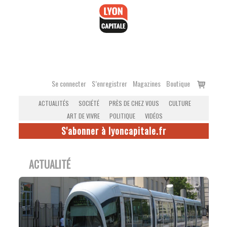
Accéder
au
contenu
Voir
Se connecter
S’enregistrer
Magazines
Boutique
le
ACTUALITÉS
SOCIÉTÉ
PRÈS DE CHEZ VOUS
CULTURE
panier
ART DE VIVRE
POLITIQUE
VIDÉOS
S'abonner à lyoncapitale.fr
ACTUALITÉ