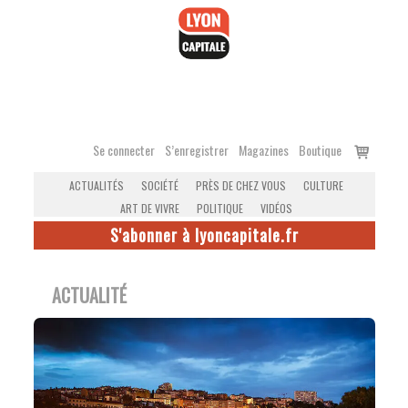
Accéder
au
contenu
Voir
Se connecter
S’enregistrer
Magazines
Boutique
le
ACTUALITÉS
SOCIÉTÉ
PRÈS DE CHEZ VOUS
CULTURE
panier
ART DE VIVRE
POLITIQUE
VIDÉOS
S'abonner à lyoncapitale.fr
ACTUALITÉ