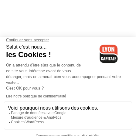
Contactez-nous
-
Mentions légales
-
CGV
-
Politique de
confidentialité
-
Gestion des cookies
-
Lyon Capitale TV
-
Archives
Lyon Capitale
Lyon Capitale - 51 avenue Maréchal Foch - CS 40091 - 69456 Lyon