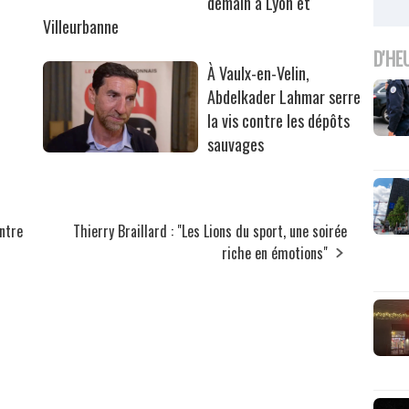
demain à Lyon et
Villeurbanne
D'HE
À Vaulx-en-Velin,
Abdelkader Lahmar serre
la vis contre les dépôts
sauvages
ntre
Thierry Braillard : "Les Lions du sport, une soirée
riche en émotions"