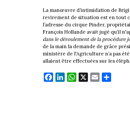
La manœuvre d’intimidation de Brigitt
revirement de situation est en tout ca
l’adresse du cirque Pinder, propriéta
François Hollande avait jugé qu’il n
dans le déroulement de la procédure ju
de la main la demande de grâce prési
ministère de l'Agriculture n’a pas ét
allaient être effectuées sur les éléph
Fa
Li
W
X
E
Pa
ce
nk
ha
m
rt
bo
ed
ts
ail
ag
ok
In
Ap
er
p