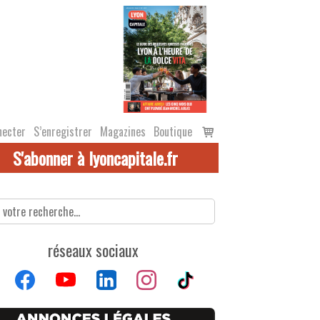
Voir
necter
S’enregistrer
Magazines
Boutique
le
S'abonner à lyoncapitale.fr
panier
réseaux sociaux