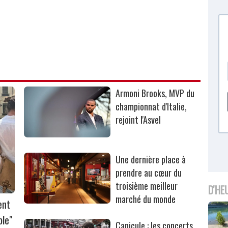
Armoni Brooks, MVP du
championnat d'Italie,
rejoint l'Asvel
Une dernière place à
prendre au cœur du
troisième meilleur
D'HE
marché du monde
ent
ble"
Canicule : les concerts