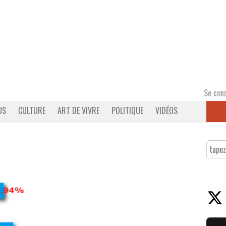
Se con
US
CULTURE
ART DE VIVRE
POLITIQUE
VIDÉOS