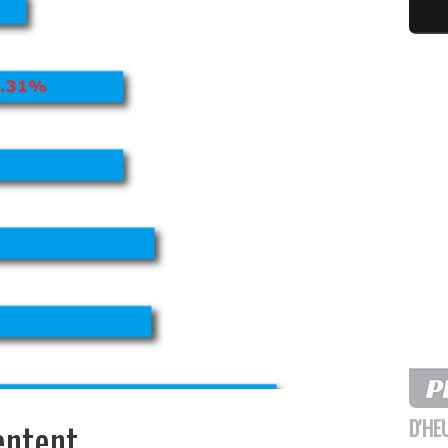
entent
D'HE