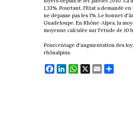
loyers depuis le 1er janvier 2010. L
1,33%. Pourtant, l'Etat a demandé en
ne dépasse pas les 1%. Le bonnet d'ân
Guadeloupe. En Rhône-Alpes, la moy
moyenne calculée sur l'étude de 10 ba
Pourcentage d'augmentation des loye
rhônalpins.
Fa
Li
W
X
E
Pa
ce
nk
ha
m
rt
bo
ed
ts
ail
ag
ok
In
Ap
er
p