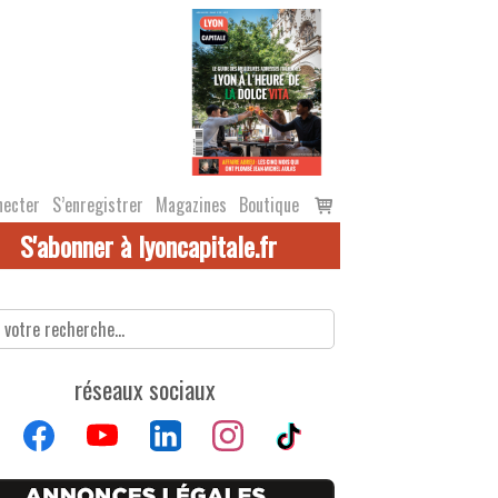
Voir
necter
S’enregistrer
Magazines
Boutique
le
S'abonner à lyoncapitale.fr
panier
réseaux sociaux