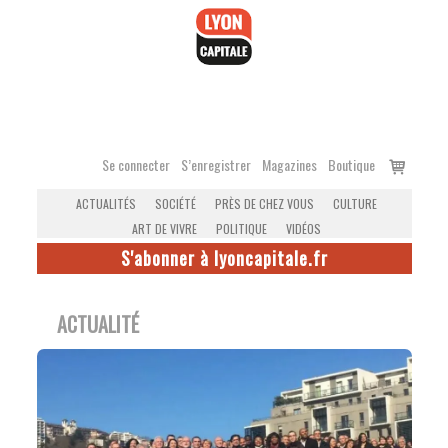
Accéder
au
contenu
Voir
Se connecter
S’enregistrer
Magazines
Boutique
le
ACTUALITÉS
SOCIÉTÉ
PRÈS DE CHEZ VOUS
CULTURE
panier
ART DE VIVRE
POLITIQUE
VIDÉOS
S'abonner à lyoncapitale.fr
ACTUALITÉ