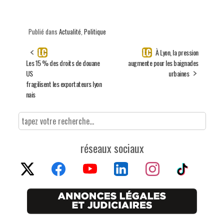
Publié dans
Actualité
,
Politique
À Lyon, la pression
Les 15 % des droits de douane
augmente pour les baignades
US
urbaines
fragilisent les exportateurs lyon
nais
réseaux sociaux