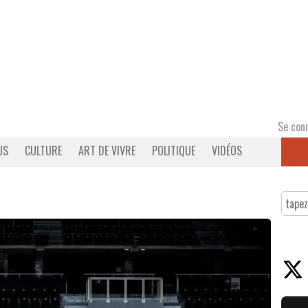
Se con
US
CULTURE
ART DE VIVRE
POLITIQUE
VIDÉOS