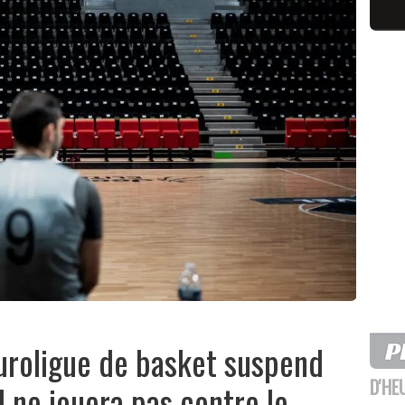
Euroligue de basket suspend
D'HE
el ne jouera pas contre le