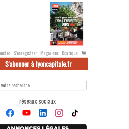
Voir
necter
S’enregistrer
Magazines
Boutique
le
S'abonner à lyoncapitale.fr
panier
réseaux sociaux