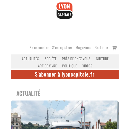
Accéder
au
contenu
Voir
Se connecter
S’enregistrer
Magazines
Boutique
le
ACTUALITÉS
SOCIÉTÉ
PRÈS DE CHEZ VOUS
CULTURE
panier
ART DE VIVRE
POLITIQUE
VIDÉOS
S'abonner à lyoncapitale.fr
ACTUALITÉ