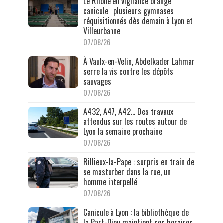
Le Rhône en vigilance orange
canicule : plusieurs gymnases
réquisitionnés dès demain à Lyon et
Villeurbanne
07/08/26
À Vaulx-en-Velin, Abdelkader Lahmar
serre la vis contre les dépôts
sauvages
07/08/26
A432, A47, A42… Des travaux
attendus sur les routes autour de
Lyon la semaine prochaine
07/08/26
Rillieux-la-Pape : surpris en train de
se masturber dans la rue, un
homme interpellé
07/08/26
Canicule à Lyon : la bibliothèque de
la Part-Dieu maintient ses horaires