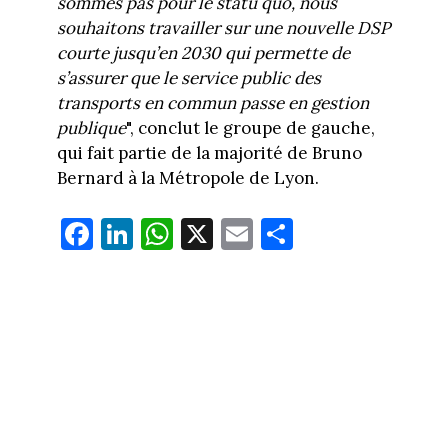
sommes pas pour le statu quo,
nous
souhaitons travailler sur une nouvelle DSP
courte
jusqu’en 2030 qui permette de
s’assurer que le service public des
transports en commun passe
en gestion
publique
", conclut le groupe de gauche,
qui fait partie de la majorité de Bruno
Bernard à la Métropole de Lyon.
Fa
Li
W
X
E
Pa
ce
nk
ha
m
rt
bo
ed
ts
ail
ag
ok
In
Ap
er
p