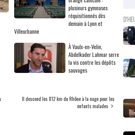
orange canicule :
plusieurs gymnases
réquisitionnés dès
r
D'HE
demain à Lyon et
Villeurbanne
À Vaulx-en-Velin,
Abdelkader Lahmar serre
la vis contre les dépôts
sauvages
s
Il descend les 812 km du Rhône à la nage pour les
enfants malades