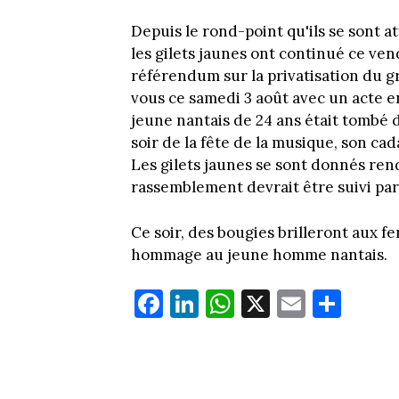
Depuis le rond-point qu'ils se sont at
les gilets jaunes ont continué ce ven
référendum sur la privatisation du g
vous ce samedi 3 août avec un acte 
jeune nantais de 24 ans était tombé d
soir de la fête de la musique, son cad
Les gilets jaunes se sont donnés ren
rassemblement devrait être suivi par 
Ce soir, des bougies brilleront aux f
hommage au jeune homme nantais.
Fa
Li
W
X
E
Pa
ce
nk
ha
m
rt
bo
ed
ts
ail
ag
ok
In
Ap
er