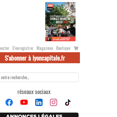
Voir
necter
S’enregistrer
Magazines
Boutique
le
S'abonner à lyoncapitale.fr
panier
réseaux sociaux