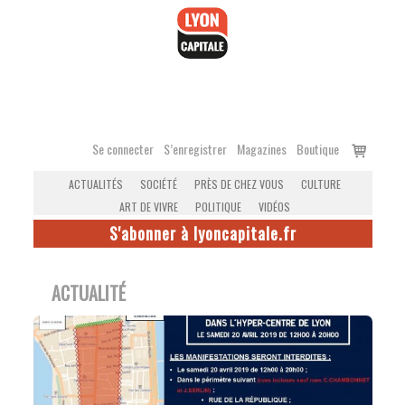
Accéder
au
contenu
Voir
Se connecter
S’enregistrer
Magazines
Boutique
le
ACTUALITÉS
SOCIÉTÉ
PRÈS DE CHEZ VOUS
CULTURE
panier
ART DE VIVRE
POLITIQUE
VIDÉOS
S'abonner à lyoncapitale.fr
ACTUALITÉ