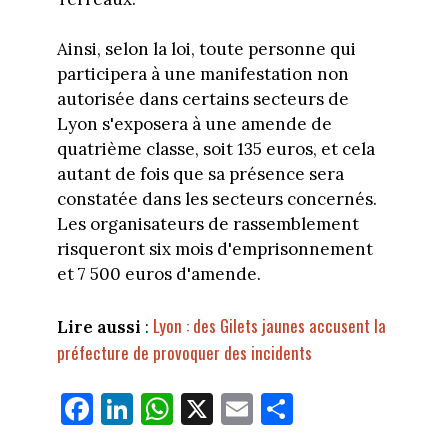
Ainsi, selon la loi, toute personne qui
participera à une manifestation non
autorisée dans certains secteurs de
Lyon s'exposera à une amende de
quatrième classe, soit 135 euros, et cela
autant de fois que sa présence sera
constatée dans les secteurs concernés.
Les organisateurs de rassemblement
risqueront six mois d'emprisonnement
et 7 500 euros d'amende.
Lyon : des Gilets jaunes accusent la
Lire aussi
:
préfecture de provoquer des incidents
Fa
Li
W
X
E
Pa
ce
nk
ha
m
rt