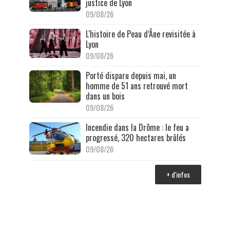
justice de Lyon
09/08/26
L'histoire de Peau d’Âne revisitée à
Lyon
09/08/26
Porté disparu depuis mai, un
homme de 51 ans retrouvé mort
dans un bois
09/08/26
Incendie dans la Drôme : le feu a
progressé, 320 hectares brûlés
09/08/26
+ d'infos