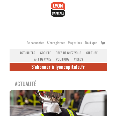
Accéder
au
contenu
Voir
Se connecter
S’enregistrer
Magazines
Boutique
le
ACTUALITÉS
SOCIÉTÉ
PRÈS DE CHEZ VOUS
CULTURE
panier
ART DE VIVRE
POLITIQUE
VIDÉOS
S'abonner à lyoncapitale.fr
ACTUALITÉ