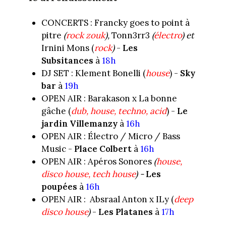
CONCERTS : Francky goes to point à
pitre
(
rock zouk
),
Tonn3rr3
(
électro
) et
Irnini Mons (
rock
)
-
Les
Subsitances
à
18h
DJ SET : Klement Bonelli (
house
) -
Sky
bar
à
19h
OPEN AIR : Barakason x La bonne
gâche (
dub, house, techno, acid
) -
Le
jardin Villemanzy
à
16h
OPEN AIR : Électro / Micro / Bass
Music -
Place Colbert
à
16h
OPEN AIR : Apéros Sonores
(
house,
disco house, tech house
) -
Les
poupées
à
16h
OPEN AIR : Absraal Anton x ILy (
deep
disco house
)
-
Les Platanes
à
17h