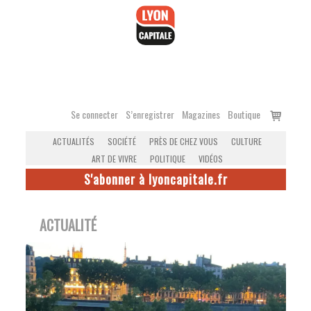
Accéder
au
contenu
Voir
Se connecter
S’enregistrer
Magazines
Boutique
le
ACTUALITÉS
SOCIÉTÉ
PRÈS DE CHEZ VOUS
CULTURE
panier
ART DE VIVRE
POLITIQUE
VIDÉOS
S'abonner à lyoncapitale.fr
ACTUALITÉ