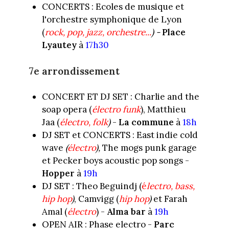
CONCERTS : Ecoles de musique et
l'orchestre symphonique de Lyon
(
rock, pop, jazz, orchestre...
) -
Place
Lyautey
à
17h30
7e arrondissement
CONCERT ET DJ SET : Charlie and the
soap opera (
électro funk
), Matthieu
Jaa (
électro, folk
)
-
La commune
à
18h
DJ SET et CONCERTS : East indie cold
wave
(
électro
),
The mogs punk garage
et Pecker boys acoustic pop songs -
Hopper
à
19h
DJ SET : Theo Beguindj (
é
lectro, bass,
hip hop
)
, Camvigg (
hip hop
)
et Farah
Amal (
électro
) -
Alma bar
à
19h
OPEN AIR : Phase electro -
Parc