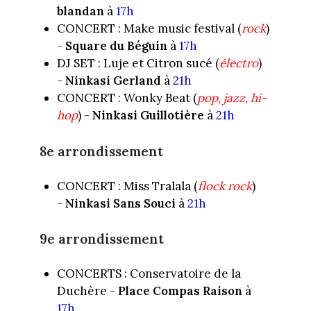
blandan
à
17h
CONCERT : Make music festival (
rock
)
-
Square du Béguin
à
17h
DJ SET : Luje et Citron sucé (
électro
)
-
Ninkasi Gerland
à
21h
CONCERT : Wonky Beat (
pop, jazz, hi-
hop
) -
Ninkasi Guillotière
à
21h
8e arrondissement
CONCERT : Miss Tralala (
flock rock
)
-
Ninkasi Sans Souci
à
21h
9e arrondissement
CONCERTS : Conservatoire de la
Duchère -
Place Compas Raison
à
17h