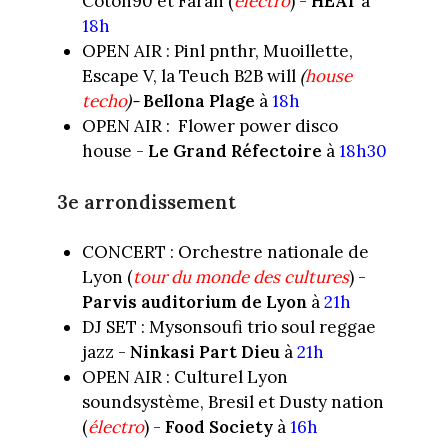
Coton90 et Farah (
électro
) -
HEAT
à
18h
OPEN AIR : Pinl pnthr, Muoillette,
Escape V, la Teuch B2B will
(
house
techo
)-
Bellona Plage
à
18h
OPEN AIR : Flower power disco
house -
Le Grand Réfectoire
à
18h30
3e arrondissement
CONCERT : Orchestre nationale de
Lyon (
tour du monde des cultures
) -
Parvis auditorium de Lyon
à
21h
DJ SET : Mysonsoufi trio soul reggae
jazz -
Ninkasi Part Dieu
à
21h
OPEN AIR : Culturel Lyon
soundsystème, Bresil et Dusty nation
(
électro
) -
Food Society
à
16h