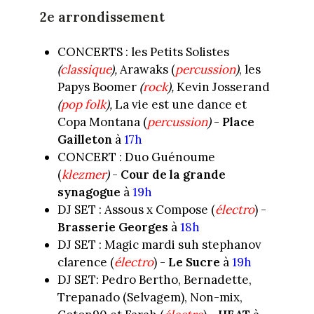
2e arrondissement
CONCERTS : les Petits Solistes
(
classique
),
Arawaks (
percussion
)
, les
Papys Boomer
(
rock
),
Kevin Josserand
(
pop folk
),
La vie est une dance et
Copa Montana (
percussion
)
-
Place
Gailleton
à
17h
CONCERT : Duo Guénoume
(
klezmer
)
-
Cour de la grande
synagogue
à
19h
DJ SET : Assous x Compose (
électro
) -
Brasserie Georges
à
18h
DJ SET : Magic mardi suh stephanov
clarence (
électro
) -
Le Sucre
à
19h
DJ SET: Pedro Bertho, Bernadette,
Trepanado (Selvagem), Non-mix,