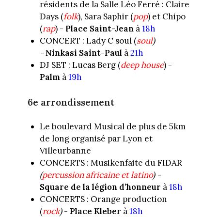
résidents de la Salle Léo Ferré : Claire
Days (
folk
), Sara Saphir (
pop
) et Chipo
(
rap
) -
Place Saint-Jean
à
18h
CONCERT : Lady C soul (
soul
)
-
Ninkasi Saint-Paul
à
21h
DJ SET : Lucas Berg (
deep house
) -
Palm
à
19h
6e arrondissement
Le boulevard Musical de plus de 5km
de long organisé par Lyon et
Villeurbanne
CONCERTS : Musikenfaite du FIDAR
(
percussion africaine et latino
) -
S
quare de la légion d’honneur
à
18h
CONCERTS : Orange production
(
rock
)
-
Place Kleber
à
18h