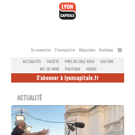
Accéder
au
contenu
Voir
Se connecter
S’enregistrer
Magazines
Boutique
le
ACTUALITÉS
SOCIÉTÉ
PRÈS DE CHEZ VOUS
CULTURE
panier
ART DE VIVRE
POLITIQUE
VIDÉOS
S'abonner à lyoncapitale.fr
ACTUALITÉ