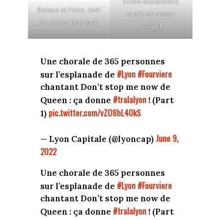
Zoélie Macaudière,
Renato di Folco, chef
cheffe de choeur
de choeur pop rock
gospel
Une chorale de 365 personnes
#Lyon
#Fourviere
sur l’esplanade de
chantant Don’t stop me now de
#tralalyon
Queen : ça donne
! (Part
pic.twitter.com/vZO8hL40kS
1)
June 9,
— Lyon Capitale (@lyoncap)
2022
Une chorale de 365 personnes
#Lyon
#Fourviere
sur l’esplanade de
chantant Don’t stop me now de
#tralalyon
Queen : ça donne
! (Part