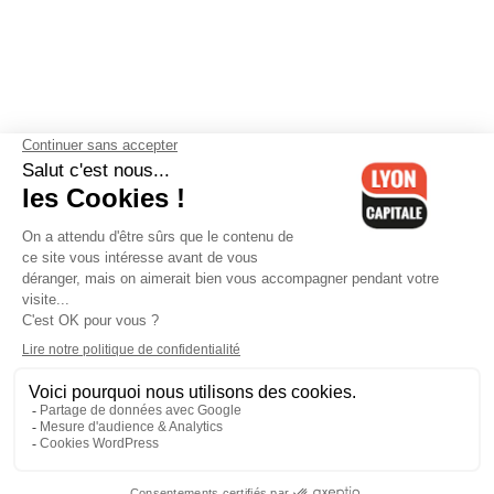
Contactez-nous
-
Mentions légales
-
CGV
-
Politique de
confidentialité
-
Gestion des cookies
-
Lyon Capitale TV
-
Archives
Lyon Capitale
Lyon Capitale - 51 avenue Maréchal Foch - CS 40091 - 69456 Lyon