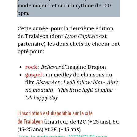
mode majeur et sur un rythme de 150
bpm.
Cette année, pour la deuxième édition
de Tralalyon (dont
Lyon Capitale
est
partenaire), les deux chefs de choeur ont
opté pour :
rock
:
Believer
d'Imagine Dragon
gospel
: un medley de chansons du
film
Sister Act
:
I will follow him
-
Ain't
no moutain
-
This little light of mine
-
Oh happy day
L’inscription est disponible sur le site
de TralaLyon
à hauteur de 12€ (+ 25 ans), 6€
(15-25 ans) et 2€ (- 15 ans).