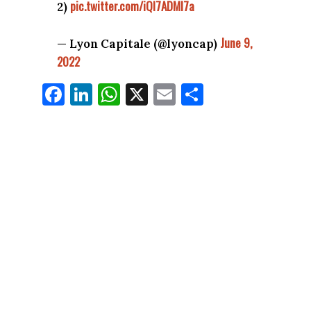
pic.twitter.com/iQI7ADMI7a
2)
June 9,
— Lyon Capitale (@lyoncap)
2022
Fa
Li
W
X
E
Pa
ce
nk
ha
m
rt
bo
ed
ts
ail
ag
ok
In
Ap
er
p