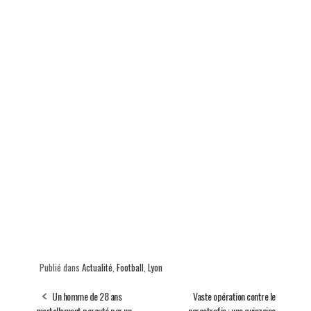
Publié dans
Actualité
,
Football
,
Lyon
Un homme de 28 ans
Vaste opération contre le
mortellement percuté par un
narcotrafic : une quinzaine