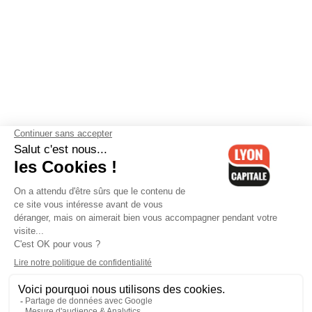
Contactez-nous
-
Mentions légales
-
CGV
-
Politique de
confidentialité
-
Gestion des cookies
-
Lyon Capitale TV
-
Archives