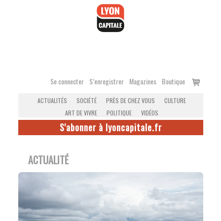
Accéder
au
contenu
Voir
Se connecter
S’enregistrer
Magazines
Boutique
le
ACTUALITÉS
SOCIÉTÉ
PRÈS DE CHEZ VOUS
CULTURE
panier
ART DE VIVRE
POLITIQUE
VIDÉOS
S'abonner à lyoncapitale.fr
ACTUALITÉ