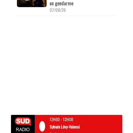
un gendarme
07/08/26
12H00
-
13H00
Sylvain Lévy-Valensi