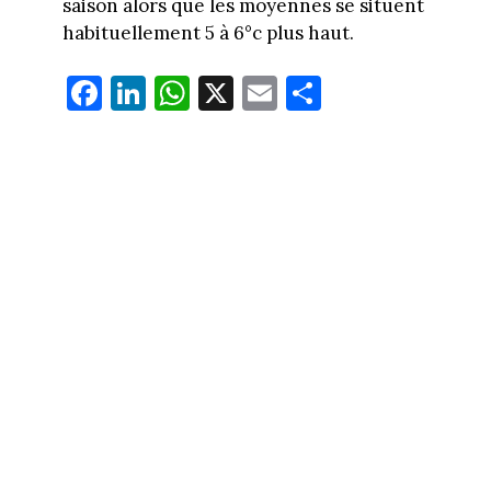
saison alors que les moyennes se situent
habituellement 5 à 6°c plus haut.
Fa
Li
W
X
E
Pa
ce
nk
ha
m
rt
bo
ed
ts
ail
ag
ok
In
Ap
er
p