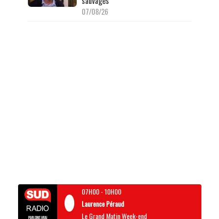
sauvages
07/08/26
07H00
-
10H00
Laurence Péraud
Le Grand Matin Week-end