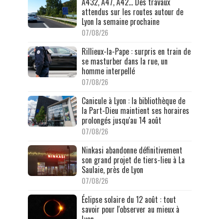
A432, A47, A42… Des travaux
attendus sur les routes autour de
Lyon la semaine prochaine
07/08/26
Rillieux-la-Pape : surpris en train de
se masturber dans la rue, un
homme interpellé
07/08/26
Canicule à Lyon : la bibliothèque de
la Part-Dieu maintient ses horaires
prolongés jusqu'au 14 août
07/08/26
Ninkasi abandonne définitivement
son grand projet de tiers-lieu à La
Saulaie, près de Lyon
07/08/26
Éclipse solaire du 12 août : tout
savoir pour l'observer au mieux à