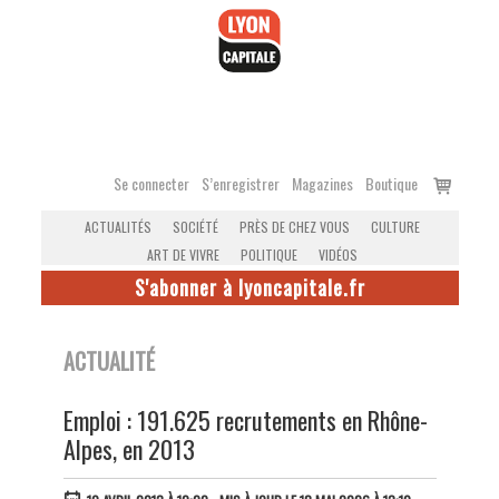
Accéder
au
contenu
Voir
Se connecter
S’enregistrer
Magazines
Boutique
le
ACTUALITÉS
SOCIÉTÉ
PRÈS DE CHEZ VOUS
CULTURE
panier
ART DE VIVRE
POLITIQUE
VIDÉOS
S'abonner à lyoncapitale.fr
ACTUALITÉ
Emploi : 191.625 recrutements en Rhône-
Alpes, en 2013