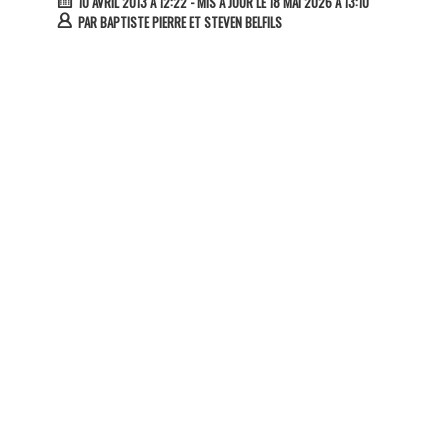
10 AVRIL 2013 À 12:22
- MIS À JOUR LE 18 MAI 2026 À 13:10
PAR
BAPTISTE PIERRE ET STEVEN BELFILS