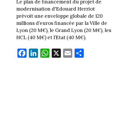
Le plan de financement du projet de
modernisation d'Edouard Herriot
prévoit une enveloppe globale de 120
millions d’euros financée par la Ville de
Lyon (20 M€), le Grand Lyon (20 M€), les
HCL (40 M€) et l’Etat (40 M€).
Fa
Li
W
X
E
Pa
ce
nk
ha
m
rt
bo
ed
ts
ail
ag
ok
In
Ap
er
p