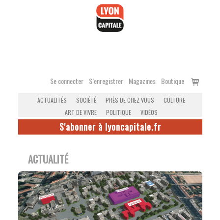
Accéder
au
contenu
Voir
Se connecter
S’enregistrer
Magazines
Boutique
le
ACTUALITÉS
SOCIÉTÉ
PRÈS DE CHEZ VOUS
CULTURE
panier
ART DE VIVRE
POLITIQUE
VIDÉOS
S'abonner à lyoncapitale.fr
ACTUALITÉ