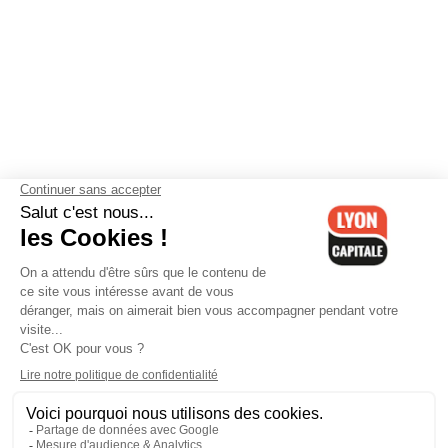
Contactez-nous
-
Mentions légales
-
CGV
-
Politique de
confidentialité
-
Gestion des cookies
-
Lyon Capitale TV
-
Archives