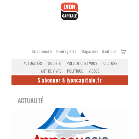
Accéder
au
contenu
Voir
Se connecter
S’enregistrer
Magazines
Boutique
le
ACTUALITÉS
SOCIÉTÉ
PRÈS DE CHEZ VOUS
CULTURE
panier
ART DE VIVRE
POLITIQUE
VIDÉOS
S'abonner à lyoncapitale.fr
ACTUALITÉ