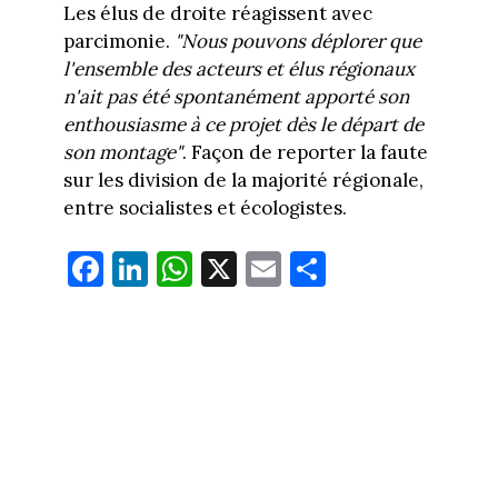
Les élus de droite réagissent avec
parcimonie.
"Nous pouvons déplorer que
l'ensemble des acteurs et élus régionaux
n'ait pas été spontanément apporté son
enthousiasme à ce projet dès le départ de
son montage"
. Façon de reporter la faute
sur les division de la majorité régionale,
entre socialistes et écologistes.
Fa
Li
W
X
E
Pa
ce
nk
ha
m
rt
bo
ed
ts
ail
ag
ok
In
Ap
er
p