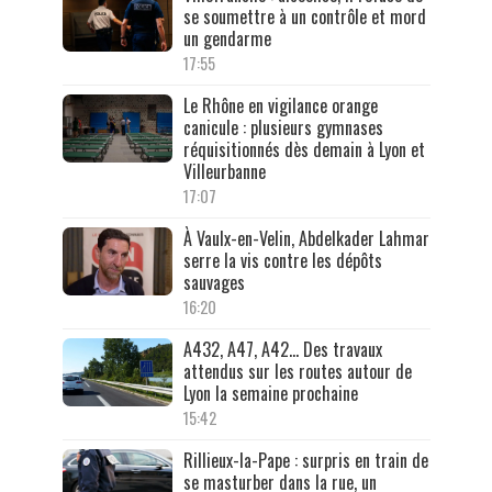
se soumettre à un contrôle et mord
un gendarme
17:55
Le Rhône en vigilance orange
canicule : plusieurs gymnases
réquisitionnés dès demain à Lyon et
Villeurbanne
17:07
À Vaulx-en-Velin, Abdelkader Lahmar
serre la vis contre les dépôts
sauvages
16:20
A432, A47, A42… Des travaux
attendus sur les routes autour de
Lyon la semaine prochaine
15:42
Rillieux-la-Pape : surpris en train de
se masturber dans la rue, un