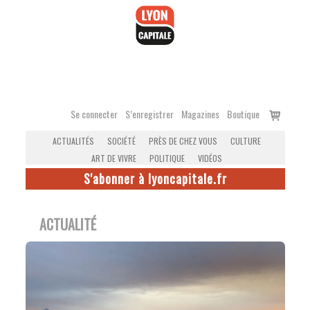
Accéder
au
contenu
Voir
Se connecter
S’enregistrer
Magazines
Boutique
le
ACTUALITÉS
SOCIÉTÉ
PRÈS DE CHEZ VOUS
CULTURE
panier
ART DE VIVRE
POLITIQUE
VIDÉOS
S'abonner à lyoncapitale.fr
ACTUALITÉ