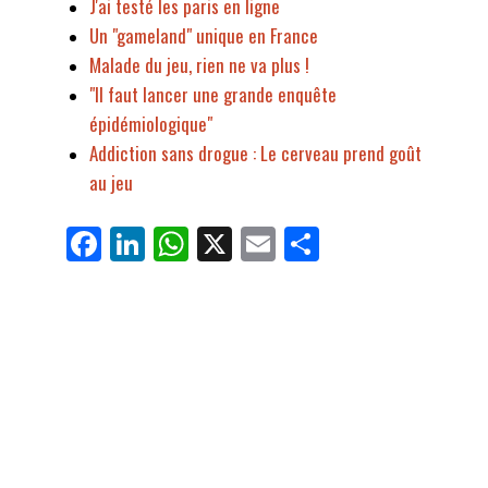
J'ai testé les paris en ligne
Un "gameland" unique en France
Malade du jeu, rien ne va plus !
"Il faut lancer une grande enquête
épidémiologique"
Addiction sans drogue : Le cerveau prend goût
au jeu
Fa
Li
W
X
E
Pa
ce
nk
ha
m
rt
bo
ed
ts
ail
ag
ok
In
Ap
er
p