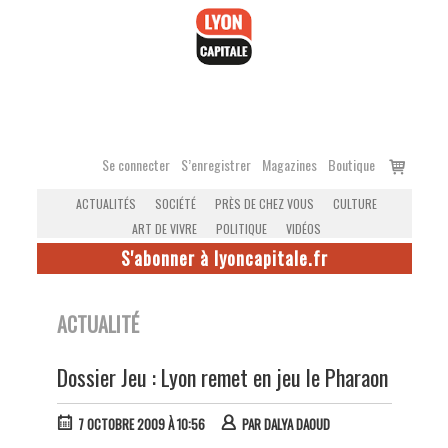
Accéder
au
contenu
Voir
Se connecter
S’enregistrer
Magazines
Boutique
le
ACTUALITÉS
SOCIÉTÉ
PRÈS DE CHEZ VOUS
CULTURE
panier
ART DE VIVRE
POLITIQUE
VIDÉOS
S'abonner à lyoncapitale.fr
ACTUALITÉ
Dossier Jeu : Lyon remet en jeu le Pharaon
7 OCTOBRE 2009 À 10:56
PAR
DALYA DAOUD