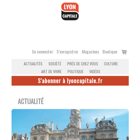
Accéder
au
contenu
Voir
Se connecter
S’enregistrer
Magazines
Boutique
le
ACTUALITÉS
SOCIÉTÉ
PRÈS DE CHEZ VOUS
CULTURE
panier
ART DE VIVRE
POLITIQUE
VIDÉOS
S'abonner à lyoncapitale.fr
ACTUALITÉ