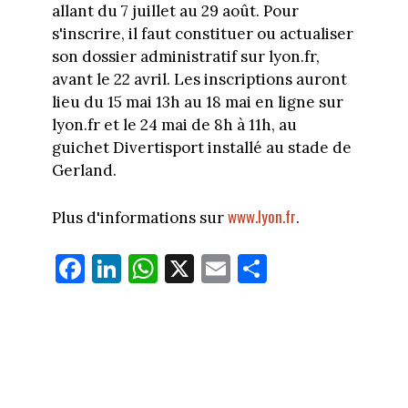
allant du 7 juillet au 29 août. Pour
s'inscrire, il faut constituer ou actualiser
son dossier administratif sur lyon.fr,
avant le 22 avril. Les inscriptions auront
lieu du 15 mai 13h au 18 mai en ligne sur
lyon.fr et le 24 mai de 8h à 11h, au
guichet Divertisport installé au stade de
Gerland.
www.lyon.fr
Plus d'informations sur
.
Fa
Li
W
X
E
Pa
ce
nk
ha
m
rt
bo
ed
ts
ail
ag
ok
In
Ap
er
p