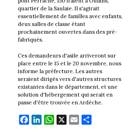
pont Perrache, 150 iraient à Oullins,
quartier de la Saulaie. Il s'agirait
essentiellement de familles avec enfants,
deux salles de classe étant
prochainement ouvertes dans des pré-
fabriqués.
Ces demandeurs d'asile arriveront sur
place entre le 15 et le 20 novembre, nous
informe la préfecture. Les autres
seraient dirigés vers d'autres structures
existantes dans le département, et une
solution d'hébergement qui serait en
passe d'être trouvée en Ardèche.
Fa
Li
W
X
E
Pa
ce
nk
ha
m
rt
bo
ed
ts
ail
ag