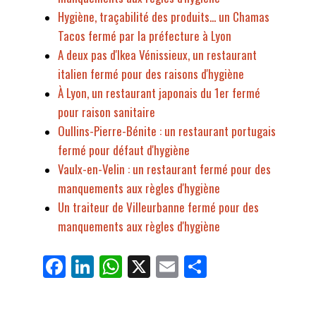
Hygiène, traçabilité des produits... un Chamas
Tacos fermé par la préfecture à Lyon
A deux pas d'Ikea Vénissieux, un restaurant
italien fermé pour des raisons d'hygiène
À Lyon, un restaurant japonais du 1er fermé
pour raison sanitaire
Oullins-Pierre-Bénite : un restaurant portugais
fermé pour défaut d'hygiène
Vaulx-en-Velin : un restaurant fermé pour des
manquements aux règles d'hygiène
Un traiteur de Villeurbanne fermé pour des
manquements aux règles d'hygiène
Fa
Li
W
X
E
Pa
ce
nk
ha
m
rt
bo
ed
ts
ail
ag