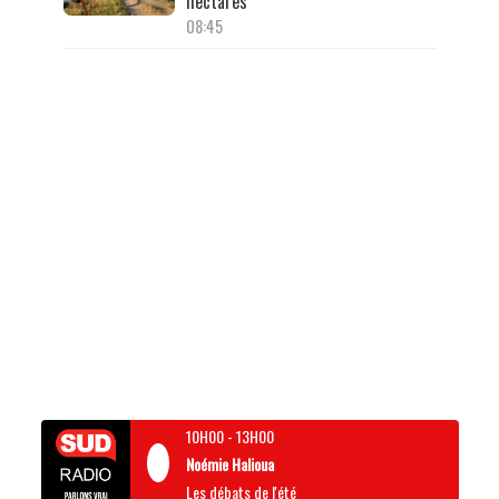
hectares
08:45
10H00
-
13H00
Noémie Halioua
Les débats de l'été