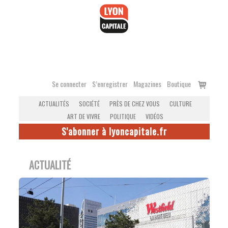
Accéder
au
contenu
Voir
Se connecter
S’enregistrer
Magazines
Boutique
le
ACTUALITÉS
SOCIÉTÉ
PRÈS DE CHEZ VOUS
CULTURE
panier
ART DE VIVRE
POLITIQUE
VIDÉOS
S'abonner à lyoncapitale.fr
ACTUALITÉ