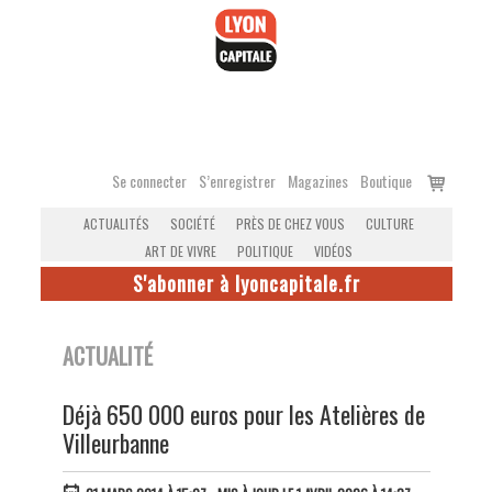
Accéder
au
contenu
Voir
Se connecter
S’enregistrer
Magazines
Boutique
le
ACTUALITÉS
SOCIÉTÉ
PRÈS DE CHEZ VOUS
CULTURE
panier
ART DE VIVRE
POLITIQUE
VIDÉOS
S'abonner à lyoncapitale.fr
ACTUALITÉ
Déjà 650 000 euros pour les Atelières de
Villeurbanne