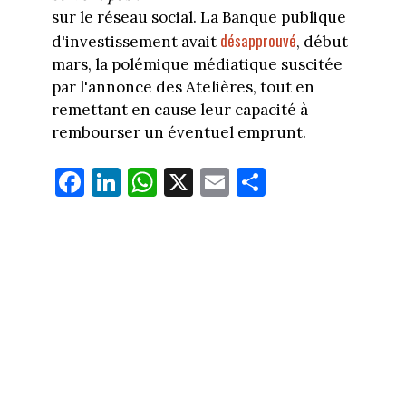
sur le réseau social. La Banque publique
désapprouvé
d'investissement avait
, début
mars, la polémique médiatique suscitée
par l'annonce des Atelières, tout en
remettant en cause leur capacité à
rembourser un éventuel emprunt.
Fa
Li
W
X
E
Pa
ce
nk
ha
m
rt
bo
ed
ts
ail
ag
ok
In
Ap
er
p