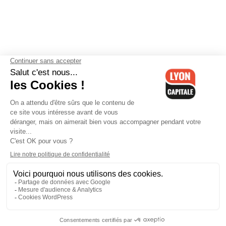
Contactez-nous
-
Mentions légales
-
CGV
-
Politique de
confidentialité
-
Gestion des cookies
-
Lyon Capitale TV
-
Archives
Lyon Capitale
Lyon Capitale - 51 avenue Maréchal Foch - CS 40091 - 69456 Lyon
Cedex 06