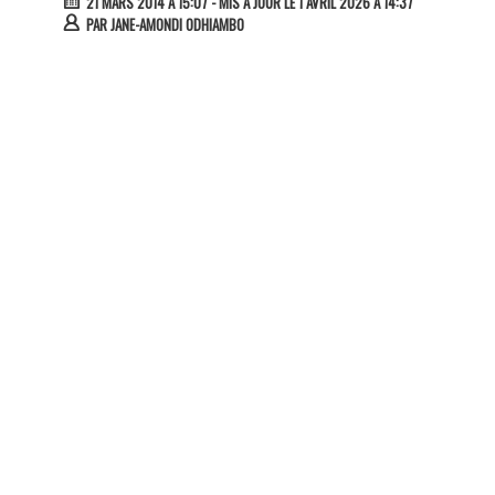
21 MARS 2014 À 15:07
- MIS À JOUR LE 1 AVRIL 2026 À 14:37
PAR
JANE-AMONDI ODHIAMBO