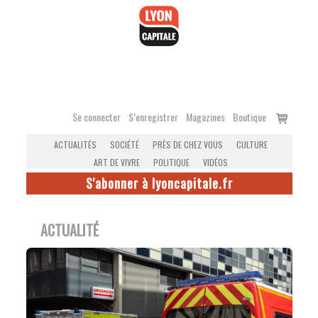
Accéder
au
contenu
Voir
Se connecter
S’enregistrer
Magazines
Boutique
le
ACTUALITÉS
SOCIÉTÉ
PRÈS DE CHEZ VOUS
CULTURE
panier
ART DE VIVRE
POLITIQUE
VIDÉOS
S'abonner à lyoncapitale.fr
ACTUALITÉ