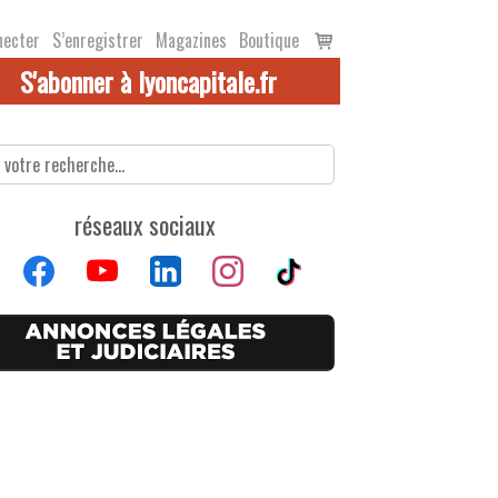
Voir
necter
S’enregistrer
Magazines
Boutique
le
S'abonner à lyoncapitale.fr
panier
réseaux sociaux