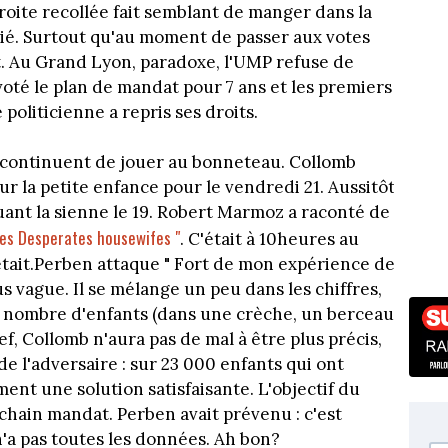
 droite recollée fait semblant de manger dans la
tié. Surtout qu'au moment de passer aux votes
rt. Au Grand Lyon, paradoxe, l'UMP refuse de
 voté le plan de mandat pour 7 ans et les premiers
 politicienne a repris ses droits.
 continuent de jouer au bonneteau. Collomb
 la petite enfance pour le vendredi 21. Aussitôt
uant la sienne le 19. Robert Marmoz a raconté de
 les Desperates housewifes "
. C'était à 10heures au
tait.Perben attaque " Fort de mon expérience de
lus vague. Il se mélange un peu dans les chiffres,
 nombre d'enfants (dans une crèche, un berceau
ef, Collomb n'aura pas de mal à être plus précis,
de l'adversaire : sur 23 000 enfants qui ont
ent une solution satisfaisante. L'objectif du
chain mandat. Perben avait prévenu : c'est
 n'a pas toutes les données. Ah bon?