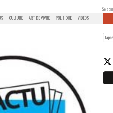
Se con
US
CULTURE
ART DE VIVRE
POLITIQUE
VIDÉOS