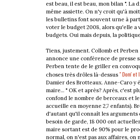
est beau, il est beau, mon bilan ". La
même assiette. On n'y croit qu'à moi
les bulletins font souvent urne à pa
voter le budget 2008, alors qu'elle a
budgets. Oui mais depuis, la politique
Tiens, justement. Collomb et Perben
annonce une conférence de presse sur
Perben tente de le griller en convoq
" Dom' et
choses très drôles là-dessus
Damier des Brotteaux. Anne-Caro y é
maire... " OK et après? Après, c'est p
confond le nombre de berceaux et le
accueille en moyenne 2,7 enfants). Br
d'autant qu'il connaît les arguments 
besoin de garde, 18 000 ont actuellem
maire sortant est de 90% pour le pro
normal, on n'est pas aux affaires, on