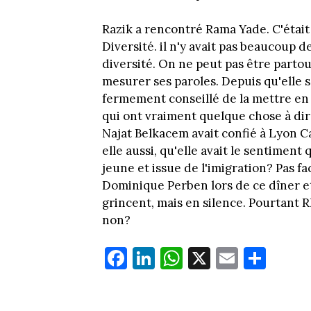
Razik a rencontré Rama Yade. C'étai
Diversité. il n'y avait pas beaucoup de
diversité. On ne peut pas être parto
mesurer ses paroles. Depuis qu'elle s
fermement conseillé de la mettre en 
qui ont vraiment quelque chose à dire 
Najat Belkacem avait confié à Lyon Ca
elle aussi, qu'elle avait le sentimen
jeune et issue de l'imigration? Pas 
Dominique Perben lors de ce dîner et
grincent, mais en silence. Pourtant 
non?
Fa
Li
W
X
E
Pa
ce
nk
ha
m
rt
bo
ed
ts
ail
ag