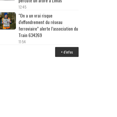
percuté un arbre à Limas
12:45
“On a un vrai risque
d'effondrement du réseau
ferroviaire” alerte l’association du
Train 634269
11:54
+ d'infos