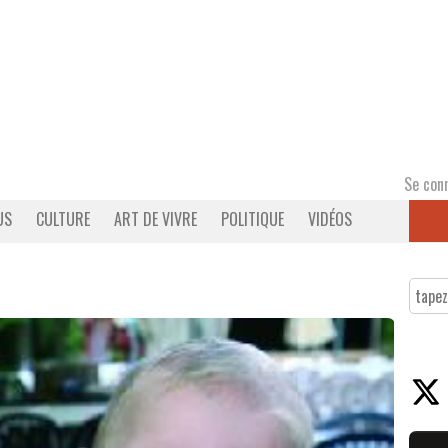
Se con
US
CULTURE
ART DE VIVRE
POLITIQUE
VIDÉOS