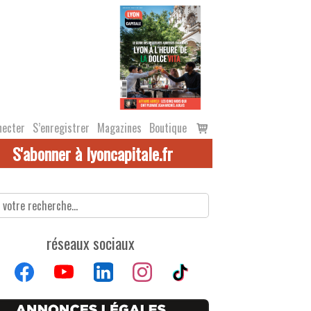
Voir
necter
S’enregistrer
Magazines
Boutique
le
S'abonner à lyoncapitale.fr
panier
réseaux sociaux