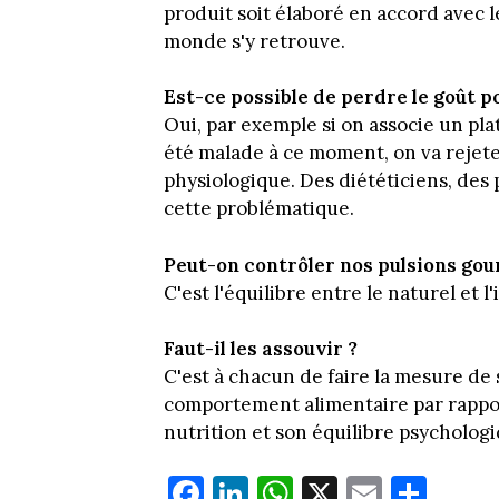
produit soit élaboré en accord avec l
monde s'y retrouve.
Est-ce possible de perdre le goût po
Oui, par exemple si on associe un pla
été malade à ce moment, on va rejete
physiologique. Des diététiciens, des 
cette problématique.
Peut-on contrôler nos pulsions go
C'est l'équilibre entre le naturel et l'
Faut-il les assouvir ?
C'est à chacun de faire la mesure de
comportement alimentaire par rapport
nutrition et son équilibre psychologi
Fa
Li
W
X
E
Pa