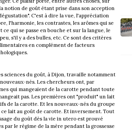
nger. Ce plaisir porte, entre autres choses, sur
, la notion de goût étant prise dans son acception
"dégustation". C'est à dire la vue, l'appréciation
bre, l'harmonie, les contrastes, les arômes qui se
t ce qui se passe en bouche et sur la langue, le
peu, s'il y a des bulles, etc. Ce sont des critères
alimentaires en complément de facteurs
chologiques.
s sciences du goût, à Dijon, travaille notamment
s nouveaux-nés. Les chercheurs ont, par
es qui mangeaient de la carotte pendant toute
mangeait pas. Les premières ont "produit" un lait
ifs de la carotte. Et les nouveaux-nés du groupe
 ce lait au goût de carotte. Et inversement. Tout
issage du goût dès la vie in utero est prouvé
és par le régime de la mère pendant la grossesse