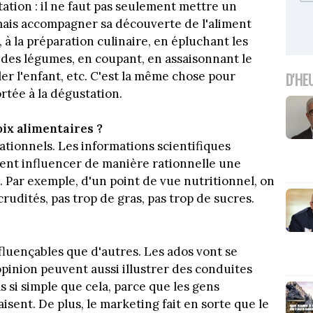
tation : il ne faut pas seulement mettre un
ais accompagner sa découverte de l'aliment
 à la préparation culinaire, en épluchant les
 a des légumes, en coupant, en assaisonnant le
rler l'enfant, etc. C'est la même chose pour
D'HE
ortée à la dégustation.
oix alimentaires ?
tionnels. Les informations scientifiques
nt influencer de manière rationnelle une
. Par exemple, d'un point de vue nutritionnel, on
 crudités, pas trop de gras, pas trop de sucres.
nfluençables que d'autres. Les ados vont se
'opinion peuvent aussi illustrer des conduites
s si simple que cela, parce que les gens
isent. De plus, le marketing fait en sorte que le