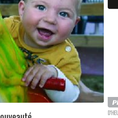
D'HE
nouveauté