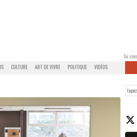
Se con
US
CULTURE
ART DE VIVRE
POLITIQUE
VIDÉOS