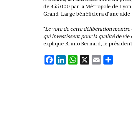
de 455 000 par la Métropole de Lyon.
Grand-Large bénéficiera d'une aide 
"
Le vote de cette délibération montr
qui investissent pour la qualité de vie
explique Bruno Bernard, le président
Fa
Li
W
X
E
Pa
ce
nk
ha
m
rt
bo
ed
ts
ail
ag
ok
In
Ap
er
p