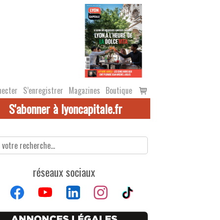
Voir
necter
S’enregistrer
Magazines
Boutique
le
S'abonner à lyoncapitale.fr
panier
réseaux sociaux