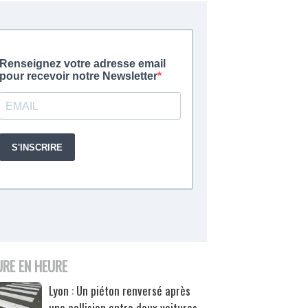
URE EN HEURE
Lyon : Un piéton renversé après
une collision entre deux voitures