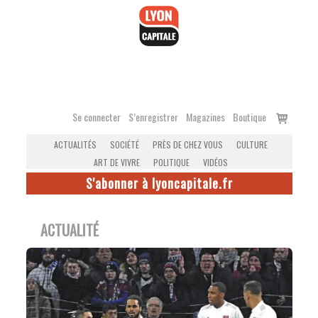
Accéder
au
contenu
Voir
Se connecter
S’enregistrer
Magazines
Boutique
le
ACTUALITÉS
SOCIÉTÉ
PRÈS DE CHEZ VOUS
CULTURE
panier
ART DE VIVRE
POLITIQUE
VIDÉOS
S'abonner à lyoncapitale.fr
ACTUALITÉ