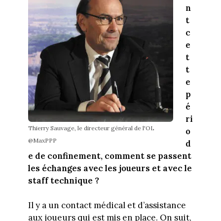
n
t
c
e
t
t
e
p
é
ri
Thierry Sauvage, le directeur général de l'OL
o
@MaxPPP
d
e de confinement, comment se passent
les échanges avec les joueurs et avec le
staff technique ?
Il y a un contact médical et d’assistance
aux joueurs qui est mis en place. On suit,