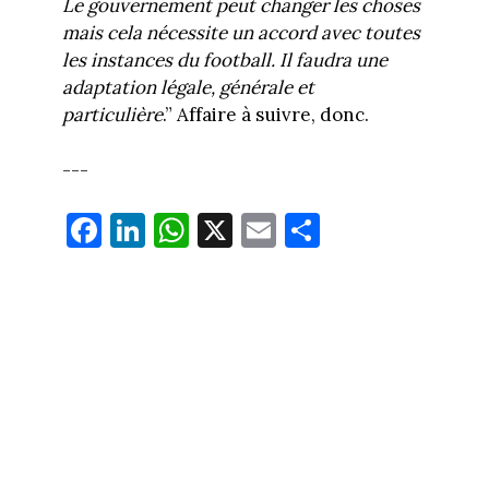
Le gouvernement peut changer les choses
mais cela nécessite un accord avec toutes
les instances du football. Il faudra une
adaptation légale, générale et
particulière
.” Affaire à suivre, donc.
---
Fa
Li
W
X
E
Pa
ce
nk
ha
m
rt
bo
ed
ts
ail
ag
ok
In
Ap
er
p