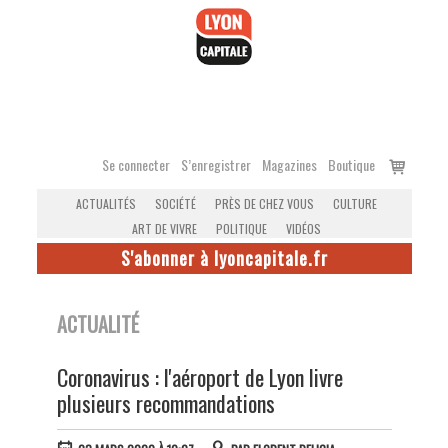
Accéder
au
contenu
Voir
Se connecter
S’enregistrer
Magazines
Boutique
le
ACTUALITÉS
SOCIÉTÉ
PRÈS DE CHEZ VOUS
CULTURE
panier
ART DE VIVRE
POLITIQUE
VIDÉOS
S'abonner à lyoncapitale.fr
ACTUALITÉ
Coronavirus : l'aéroport de Lyon livre
plusieurs recommandations