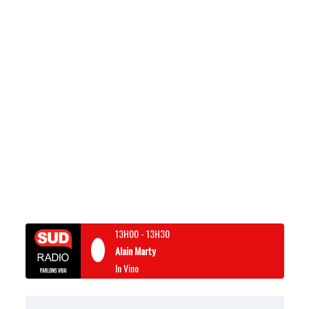
13H00
-
13H30
Alain Marty
In Vino