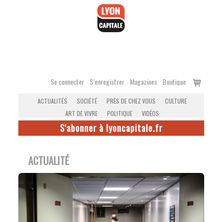
Accéder
au
contenu
Voir
Se connecter
S’enregistrer
Magazines
Boutique
le
ACTUALITÉS
SOCIÉTÉ
PRÈS DE CHEZ VOUS
CULTURE
panier
ART DE VIVRE
POLITIQUE
VIDÉOS
S'abonner à lyoncapitale.fr
ACTUALITÉ