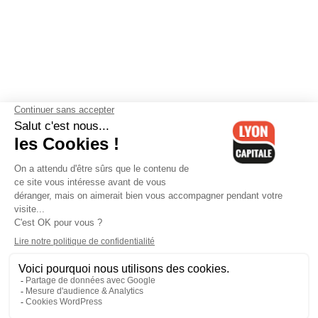
Contactez-nous
-
Mentions légales
-
CGV
-
Politique de
confidentialité
-
Gestion des cookies
-
Lyon Capitale TV
-
Archives
Lyon Capitale