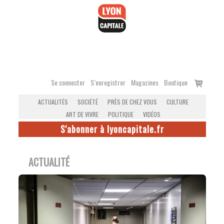
Accéder
au
contenu
Voir
Se connecter
S’enregistrer
Magazines
Boutique
le
ACTUALITÉS
SOCIÉTÉ
PRÈS DE CHEZ VOUS
CULTURE
panier
ART DE VIVRE
POLITIQUE
VIDÉOS
S'abonner à lyoncapitale.fr
ACTUALITÉ