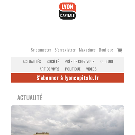
Accéder
au
contenu
Voir
Se connecter
S’enregistrer
Magazines
Boutique
le
ACTUALITÉS
SOCIÉTÉ
PRÈS DE CHEZ VOUS
CULTURE
panier
ART DE VIVRE
POLITIQUE
VIDÉOS
S'abonner à lyoncapitale.fr
ACTUALITÉ