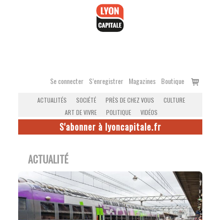
Accéder
au
contenu
Voir
Se connecter
S’enregistrer
Magazines
Boutique
le
ACTUALITÉS
SOCIÉTÉ
PRÈS DE CHEZ VOUS
CULTURE
panier
ART DE VIVRE
POLITIQUE
VIDÉOS
S'abonner à lyoncapitale.fr
ACTUALITÉ