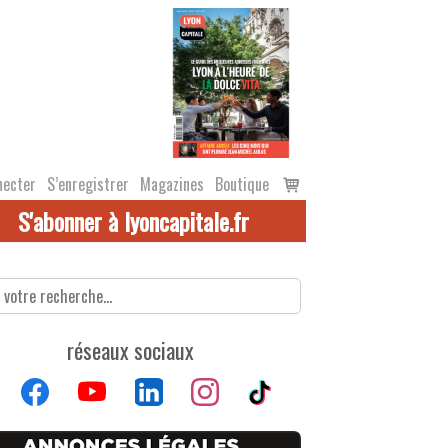
Voir
necter
S’enregistrer
Magazines
Boutique
le
S'abonner à lyoncapitale.fr
panier
réseaux sociaux