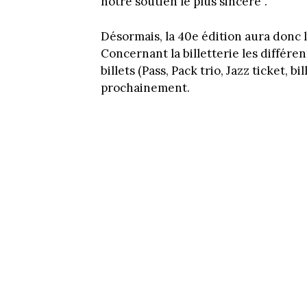
notre soutien le plus sincère”.
Désormais, la 40e édition aura donc li
Concernant la billetterie les différ
billets (Pass, Pack trio, Jazz ticket,
prochainement.