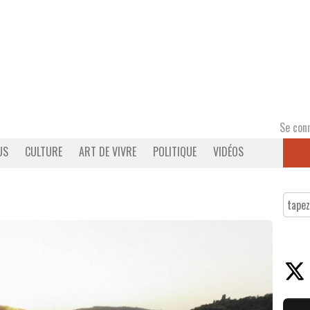
Se con
US
CULTURE
ART DE VIVRE
POLITIQUE
VIDÉOS