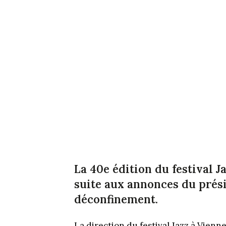
La 40e édition du festival J
suite aux annonces du prési
déconfinement.
La direction du festival Jazz à Vienn