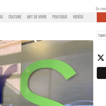
Se con
US
CULTURE
ART DE VIVRE
POLITIQUE
VIDÉOS