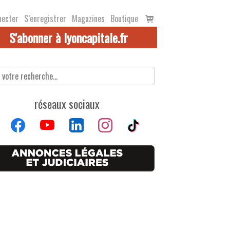
Voir
necter
S’enregistrer
Magazines
Boutique
le
S'abonner à lyoncapitale.fr
panier
réseaux sociaux