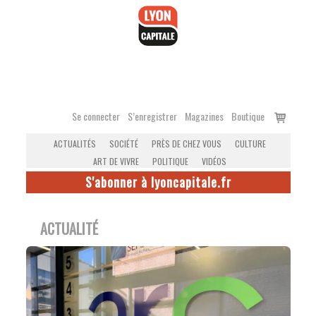
Accéder
au
contenu
Voir
Se connecter
S’enregistrer
Magazines
Boutique
le
ACTUALITÉS
SOCIÉTÉ
PRÈS DE CHEZ VOUS
CULTURE
panier
ART DE VIVRE
POLITIQUE
VIDÉOS
S'abonner à lyoncapitale.fr
ACTUALITÉ