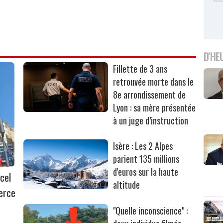
D'HE
Fillette de 3 ans
retrouvée morte dans le
8e arrondissement de
Lyon : sa mère présentée
à un juge d’instruction
Isère : Les 2 Alpes
parient 135 millions
d'euros sur la haute
cel
altitude
erce
"Quelle inconscience" :