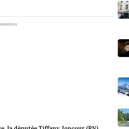
ommentaires
, la députée Tiffany Joncour (RN)