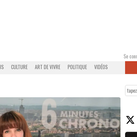
Se con
US
CULTURE
ART DE VIVRE
POLITIQUE
VIDÉOS