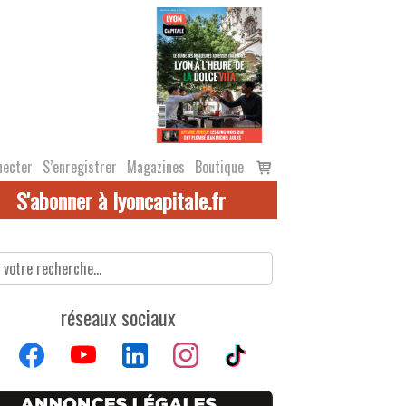
Voir
necter
S’enregistrer
Magazines
Boutique
le
S'abonner à lyoncapitale.fr
panier
réseaux sociaux