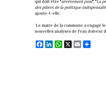
qui doit être "
sévèrement puni
". "
La p
des piliers de la politique indispensa
ajoute-t-elle.
Le maire de la commune a engagé le
nouvelles analyses de l'eau doivent d
Fa
Li
W
X
E
Pa
ce
nk
ha
m
rt
bo
ed
ts
ail
ag
ok
In
Ap
er
p