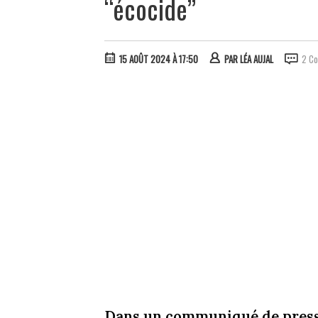
“écocide”
15 AOÛT 2024 À 17:50
PAR
LÉA AUJAL
2 C
Dans un communiqué de presse