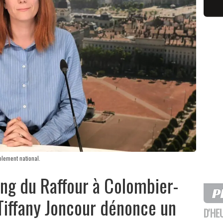
blement national.
ang du Raffour à Colombier-
Tiffany Joncour dénonce un
D'HE