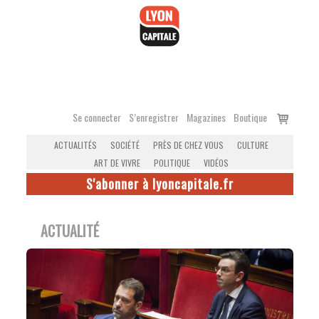
Accéder
au
contenu
Voir
Se connecter
S’enregistrer
Magazines
Boutique
le
ACTUALITÉS
SOCIÉTÉ
PRÈS DE CHEZ VOUS
CULTURE
panier
ART DE VIVRE
POLITIQUE
VIDÉOS
S'abonner à lyoncapitale.fr
ACTUALITÉ