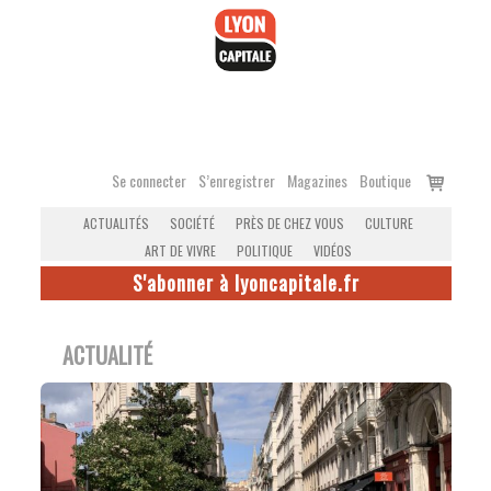
Accéder
au
contenu
Voir
Se connecter
S’enregistrer
Magazines
Boutique
le
ACTUALITÉS
SOCIÉTÉ
PRÈS DE CHEZ VOUS
CULTURE
panier
ART DE VIVRE
POLITIQUE
VIDÉOS
S'abonner à lyoncapitale.fr
ACTUALITÉ