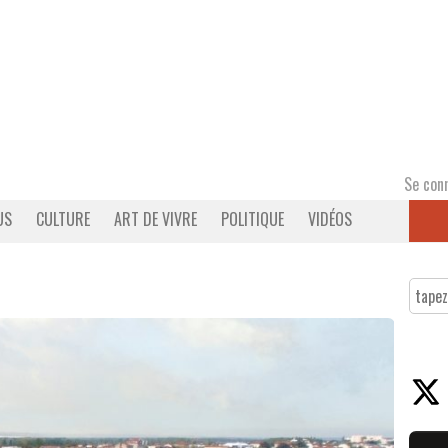
Se con
US
CULTURE
ART DE VIVRE
POLITIQUE
VIDÉOS