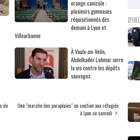
orange canicule :
plusieurs gymnases
réquisitionnés dès
D'HE
r
demain à Lyon et
Villeurbanne
À Vaulx-en-Velin,
Abdelkader Lahmar serre
la vis contre les dépôts
sauvages
us de
Une "marche des parapluies" en soutien aux réfugiés
à Lyon ce samedi