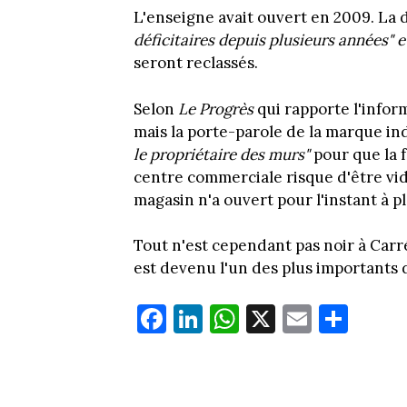
L'enseigne avait ouvert en 2009. La 
déficitaires depuis plusieurs années" e
seront reclassés.
Selon
Le Progrès
qui rapporte l'infor
mais la porte-parole de la marque in
le propriétaire des murs"
pour que la f
centre commerciale risque d'être vi
magasin n'a ouvert pour l'instant à pl
Tout n'est cependant pas noir à Carré
est devenu l'un des plus importants 
Fa
Li
W
X
E
Pa
ce
nk
ha
m
rt
bo
ed
ts
ail
ag
ok
In
Ap
er