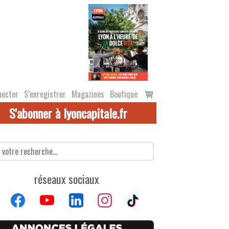
Voir
necter
S’enregistrer
Magazines
Boutique
le
S'abonner à lyoncapitale.fr
panier
réseaux sociaux