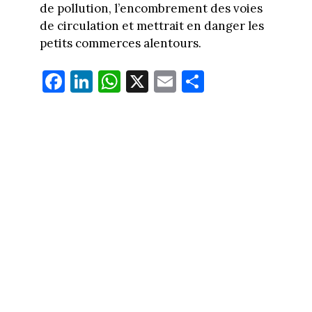
de pollution, l’encombrement des voies
de circulation et mettrait en danger les
petits commerces alentours.
Fa
Li
W
X
E
Pa
ce
nk
ha
m
rt
bo
ed
ts
ail
ag
ok
In
Ap
er
p