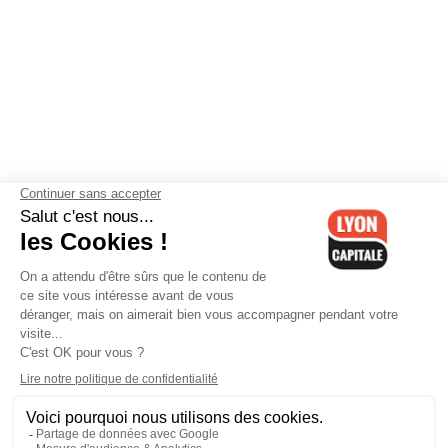
Contactez-nous
-
Mentions légales
-
CGV
-
Politique de
confidentialité
-
Gestion des cookies
-
Lyon Capitale TV
-
Archives