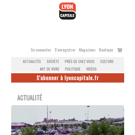
Accéder
au
contenu
Voir
Se connecter
S’enregistrer
Magazines
Boutique
le
ACTUALITÉS
SOCIÉTÉ
PRÈS DE CHEZ VOUS
CULTURE
panier
ART DE VIVRE
POLITIQUE
VIDÉOS
S'abonner à lyoncapitale.fr
ACTUALITÉ