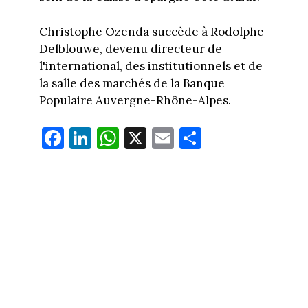
Christophe Ozenda succède à Rodolphe
Delblouwe, devenu directeur de
l'international, des institutionnels et de
la salle des marchés de la Banque
Populaire Auvergne-Rhône-Alpes.
Fa
Li
W
X
E
Pa
ce
nk
ha
m
rt
bo
ed
ts
ail
ag
ok
In
Ap
er
p