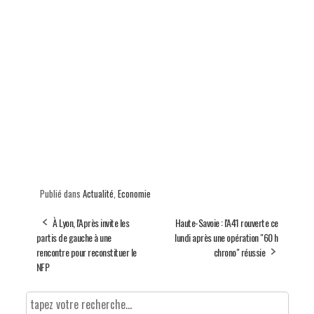
Publié dans
Actualité
,
Economie
À Lyon, l'Après invite les
Haute-Savoie : l'A41 rouverte ce
partis de gauche à une
lundi après une opération "60 h
rencontre pour reconstituer le
chrono" réussie
NFP