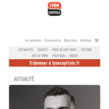
Accéder
au
contenu
Voir
Se connecter
S’enregistrer
Magazines
Boutique
le
ACTUALITÉS
SOCIÉTÉ
PRÈS DE CHEZ VOUS
CULTURE
panier
ART DE VIVRE
POLITIQUE
VIDÉOS
S'abonner à lyoncapitale.fr
ACTUALITÉ