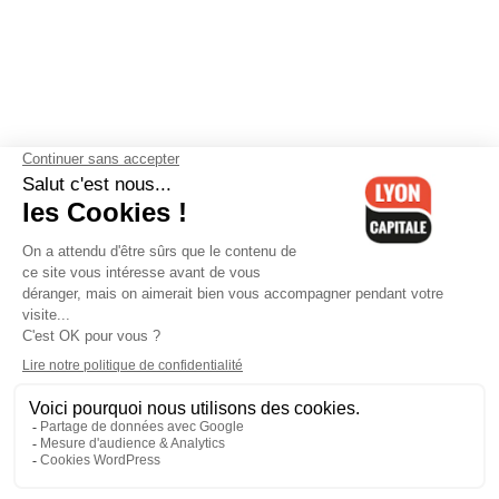
Contactez-nous
-
Mentions légales
-
CGV
-
Politique de
confidentialité
-
Gestion des cookies
-
Lyon Capitale TV
-
Archives
Lyon Capitale
Lyon Capitale - 51 avenue Maréchal Foch - CS 40091 - 69456 Lyon