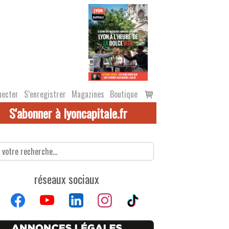
Voir
necter
S’enregistrer
Magazines
Boutique
le
S'abonner à lyoncapitale.fr
panier
réseaux sociaux