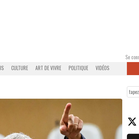
Se con
US
CULTURE
ART DE VIVRE
POLITIQUE
VIDÉOS