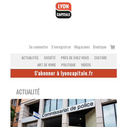
Accéder
au
contenu
Voir
Se connecter
S’enregistrer
Magazines
Boutique
le
ACTUALITÉS
SOCIÉTÉ
PRÈS DE CHEZ VOUS
CULTURE
panier
ART DE VIVRE
POLITIQUE
VIDÉOS
S'abonner à lyoncapitale.fr
ACTUALITÉ