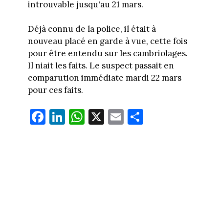
introuvable jusqu'au 21 mars.
Déjà connu de la police, il était à
nouveau placé en garde à vue, cette fois
pour être entendu sur les cambriolages.
Il niait les faits. Le suspect passait en
comparution immédiate mardi 22 mars
pour ces faits.
Fa
Li
W
X
E
Pa
ce
nk
ha
m
rt
bo
ed
ts
ail
ag
ok
In
Ap
er
p