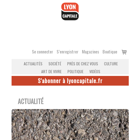
Accéder
au
contenu
Voir
Se connecter
S’enregistrer
Magazines
Boutique
le
ACTUALITÉS
SOCIÉTÉ
PRÈS DE CHEZ VOUS
CULTURE
panier
ART DE VIVRE
POLITIQUE
VIDÉOS
S'abonner à lyoncapitale.fr
ACTUALITÉ