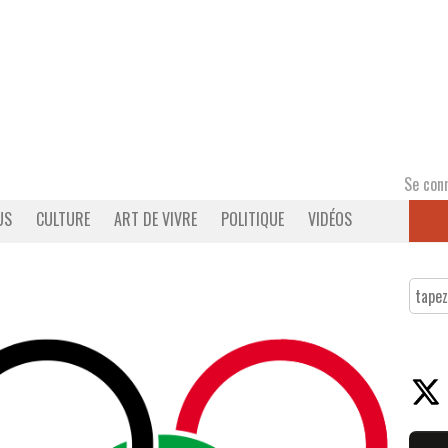
Se con
US
CULTURE
ART DE VIVRE
POLITIQUE
VIDÉOS