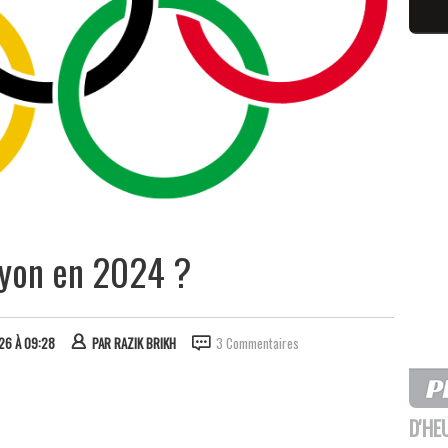
Lyon en 2024 ?
026 À 09:28
PAR
RAZIK BRIKH
3 Commentaires
D'HE