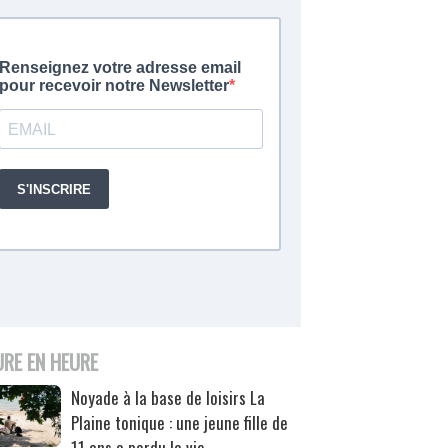
URE EN HEURE
Noyade à la base de loisirs La
Plaine tonique : une jeune fille de
11 ans a perdu la vie